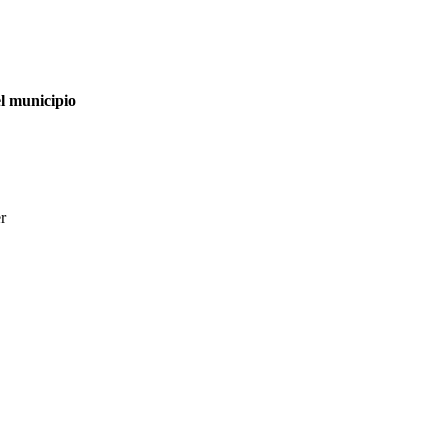
el municipio
r